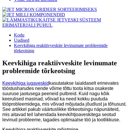
Kodu
Uudised
Keevkihiga reaktiivveskite levinumate probleemide
tõrkeotsing
Keevkihiga reaktiivveskite levinumate
probleemide tõrkeotsing
Keevkihiga jugaveskid
kasutatakse laialdaselt erinevates
tööstusharudes nende võime tõttu toota kitsa osakeste
suuruse jaotusega peeneid pulbreid. Kuid nagu kõik
keerulised masinad, võivad ka need kokku puutuda
tööprobleemidega, mis võivad mõjutada jõudlust ja tõhusust.
See artikkel pakub väärtuslikke tõrkeotsingu näpunäiteid,
mis aitavad teil lahendada keevkihtjoaveskitega seotud
levinud probleeme, tagades optimaalse töö ja tootlikkuse.
Keevkihiga reaktiivveskite mõistmine