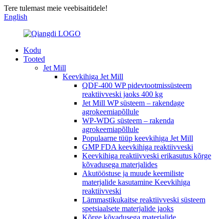
Tere tulemast meie veebisaitidele!
English
Kodu
Tooted
Jet Mill
Keevkihiga Jet Mill
QDF-400 WP pidevtootmissüsteem
reaktiivveski jaoks 400 kg
Jet Mill WP süsteem – rakendage
agrokeemiapõllule
WP-WDG süsteem – rakenda
agrokeemiapõllule
Populaarne tüüp keevkihiga Jet Mill
GMP FDA keevkihiga reaktiivveski
Keevkihiga reaktiivveski erikasutus kõrge
kõvadusega materjalides
Akutööstuse ja muude keemiliste
materjalide kasutamine Keevkihiga
reaktiivveski
Lämmastikukaitse reaktiivveski süsteem
spetsiaalsete materjalide jaoks
Kõrge kõvadusega materjalide