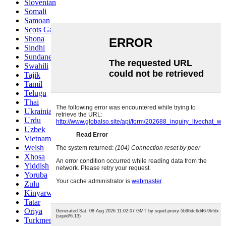
Slovenian
Somali
Samoan
Scots Gaelic
Shona
Sindhi
Sundanese
Swahili
Tajik
Tamil
Telugu
Thai
Ukrainian
Urdu
Uzbek
Vietnamese
Welsh
Xhosa
Yiddish
Yoruba
Zulu
Kinyarwanda
Tatar
Oriya
Turkmen