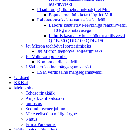
reaktiivveski
Plaadi tüüp (ultrahelipannkook) Jet Mill
Populaarne tüüp ketastüüp Jet Mill
Laboratoorseks kasutamiseks Jet Mill
Laboris kasutatav keevkihiga reaktiivveski
1–10 kg mahutavusega
Laboris kasutatav ketastüüpi reaktiivveski
QDB-50 QDB-100 QDB-150
Jet Micron teehöövel sorteerimiseks
Jet Micron teehöövel sorteerimiseks
Jet Milli komponendid
Komponendid Jet Mil
LSM vertikaalne märgsegamisveski
LSM vertikaalne märgsegamisveski
Uudised
KKK-d
Meie kohta
Tehase ringkäik
Au ja kvalifikatsioon
tunnistus
Seotud insenerijuhtum
Meie eelised ja müügijärgne
Näitus
Firma Panorama
Võtke meiega ühendust