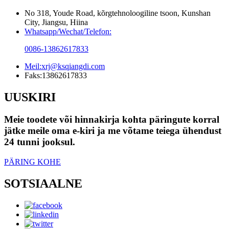
No 318, Youde Road, kõrgtehnoloogiline tsoon, Kunshan
City, Jiangsu, Hiina
Whatsapp/Wechat/Telefon:
0086-13862617833
Meil:
xrj@ksqiangdi.com
Faks:
13862617833
UUSKIRI
Meie toodete või hinnakirja kohta päringute korral
jätke meile oma e-kiri ja me võtame teiega ühendust
24 tunni jooksul.
PÄRING KOHE
SOTSIAALNE