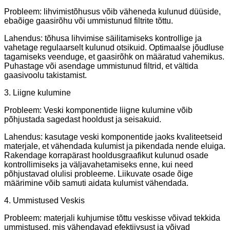
Probleem: lihvimistõhusus võib väheneda kulunud düüside,
ebaõige gaasirõhu või ummistunud filtrite tõttu.
Lahendus: tõhusa lihvimise säilitamiseks kontrollige ja
vahetage regulaarselt kulunud otsikuid. Optimaalse jõudluse
tagamiseks veenduge, et gaasirõhk on määratud vahemikus.
Puhastage või asendage ummistunud filtrid, et vältida
gaasivoolu takistamist.
3. Liigne kulumine
Probleem: Veski komponentide liigne kulumine võib
põhjustada sagedast hooldust ja seisakuid.
Lahendus: kasutage veski komponentide jaoks kvaliteetseid
materjale, et vähendada kulumist ja pikendada nende eluiga.
Rakendage korrapärast hooldusgraafikut kulunud osade
kontrollimiseks ja väljavahetamiseks enne, kui need
põhjustavad olulisi probleeme. Liikuvate osade õige
määrimine võib samuti aidata kulumist vähendada.
4. Ummistused Veskis
Probleem: materjali kuhjumise tõttu veskisse võivad tekkida
ummistused, mis vähendavad efektiivsust ja võivad