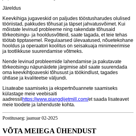
Järeldus
Keevkihiga jugaveskid on paljudes tööstusharudes olulised
tööriistad, pakkudes tõhusat ja täpset jahvatusvõimet. Kui
mõistate levinud probleeme ning rakendate tõhusaid
tõrkeotsingu- ja hooldusvõtteid, saate tagada, et teie tehas
töötab tipptasemel. Regulaarsed ülevaatused, nõuetekohane
hooldus ja operaatori koolitus on seisakuaja minimeerimise
ja tootlikkuse suurendamise võtmeks.
Nende levinud probleemide lahendamise ja pakutavate
tõrkeotsingu näpunäidete järgimise abil saate suurendada
oma keevkihtjoaveski tõhusust ja töökindlust, tagades
ühtlase ja kvaliteetse väljundi.
Lisateabe saamiseks ja ekspertnõuannete saamiseks
külastage meie veebisaiti
aadressil
https://www.qiangdijetmill.com/
et saada lisateavet
meie toodete ja lahenduste kohta.
Postitusaeg: jaanuar 02-2025
VÕTA MEIEGA ÜHENDUST