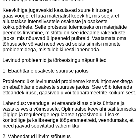
Keevkihiga jugaveskid kasutavad suure kiirusega
gaasivooge, et luua materjalist keevkiht, mis seejärel
allutatakse intensiivsetele osakeste ja osakeste
kokkupõrkele. Selle protsessi tulemuseks on materjalide
peeneks lihvimine, mistõttu on see ideaalne rakenduste
jaoks, mis nõuavad ülipeeneid pulbreid. Vaatamata oma
tõhususele võivad need veskid seista silmitsi mitmete
probleemidega, mis tuleb kiiresti lahendada.
Levinud probleemid ja tõrkeotsingu näpunäited
1. Ebaühtlane osakeste suuruse jaotus
Probleem: üks levinumaid probleeme keevkihtjoaveskitega
on ebaühtlane osakeste suuruse jaotus. See võib tuleneda
etteandekiiruse, gaasivoolu või tööparameetrite kõikumisest.
Lahendus: veenduge, et etteandekiirus oleks ühtlane ja
vastaks veski võimsusele. Optimaalse keevkihi säilitamiseks
jälgige ja reguleerige regulaarselt gaasivoolu. Lisaks
kontrollige ja kalibreerige tööparameetreid, veendumaks, et
need jäävad soovitatud vahemikku.
2. Vähendatud lihvimistõhusus