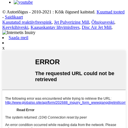
© Autoriõigus - 2010-2021 : Kõik õigused kaitstud.
Kuumad tooted
-
Saidikaart
Kasutatud reaktiivfreespink
,
Jet Pulverizing Mill
,
Õhujoaveski
,
Keevkihiveski
,
Kaasaskantav lihvimisfrees
,
Disc Air Jet Mill
,
Saada meil
x