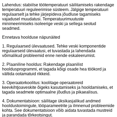
Lahendus: stabiilse töötemperatuuri säilitamiseks rakendage
temperatuuri reguleerimise süsteem. Jälgige temperatuuri
regulaarselt ja tehke järjepideva jõudluse tagamiseks
vajadusel muudatusi. Temperatuurimuutuste
minimeerimiseks isoleerige veski ja sellega seotud
seadmed.
Ennetava hoolduse näpunäited
1. Regulaarsed ülevaatused. Tehke veski komponentide
regulaarseid ülevaatusi, et tuvastada ja lahendada
võimalikud probleemid enne nende eskaleerumist.
2. Plaaniline hooldus: Rakendage plaanilist
hooldusprogrammi, et tagada kõigi osade hea töökord ja
vältida ootamatuid rikkeid.
3. Operaatorkoolitus: koolitage operaatoreid
keevkihtjoaveskite õigeks kasutamiseks ja hooldamiseks, et
tagada seadmete optimaalne jõudlus ja pikaealisus.
4. Dokumentatsioon: säilitage üksikasjalikud andmed
hooldustoimingute, tööparameetrite ja ilmnenud probleemide
kohta. See dokumentatsioon võib aidata tuvastada mustreid
ja parandada tõrkeotsingut.