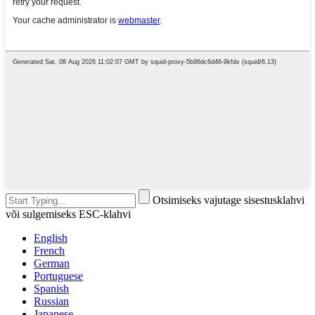
Otsimiseks vajutage sisestusklahvi
või sulgemiseks ESC-klahvi
English
French
German
Portuguese
Spanish
Russian
Japanese