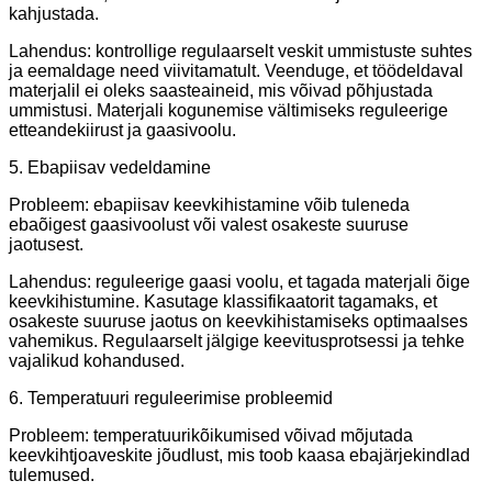
kahjustada.
Lahendus: kontrollige regulaarselt veskit ummistuste suhtes
ja eemaldage need viivitamatult. Veenduge, et töödeldaval
materjalil ei oleks saasteaineid, mis võivad põhjustada
ummistusi. Materjali kogunemise vältimiseks reguleerige
etteandekiirust ja gaasivoolu.
5. Ebapiisav vedeldamine
Probleem: ebapiisav keevkihistamine võib tuleneda
ebaõigest gaasivoolust või valest osakeste suuruse
jaotusest.
Lahendus: reguleerige gaasi voolu, et tagada materjali õige
keevkihistumine. Kasutage klassifikaatorit tagamaks, et
osakeste suuruse jaotus on keevkihistamiseks optimaalses
vahemikus. Regulaarselt jälgige keevitusprotsessi ja tehke
vajalikud kohandused.
6. Temperatuuri reguleerimise probleemid
Probleem: temperatuurikõikumised võivad mõjutada
keevkihtjoaveskite jõudlust, mis toob kaasa ebajärjekindlad
tulemused.