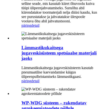
selline seade, mis kasutab kiiret õhuvoolu kuiva
tüüpi ülipeenjahvatamiseks. Suruõhu abil
kiirendatakse toormaterjali nelja düüsi kaudu, kus
see purustatakse ja jahvatatakse ülespoole
voolava õhu abil jahvatustsooni.
päring
detail
Lämmastikukaitsega
jugaveskisüsteem spetsiaalse materjali
jaoks
Lämmastikukaitsega jugaveskisüsteem kasutab
pneumaatilise kaevandamise käigus
ülipeenpulbristamiseks lämmastikgaasi.
päring
detail
WP-WDG süsteem – rakendatav
agrokeemiatoodete põllule