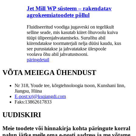
Jet Mill WP süsteem – rakendatav
agrokeemiatoodete põllul
Fluidiseeritud voodiga jugaveski on tegelikult
selline seade, mis kasutab kiiret õhuvoolu kuiva
tüüpi ülipeenjahvatamiseks. Suruõhu abil
kiirendatakse toormaterjali nelja düüsi kaudu, kus
see purustatakse ja jahvatatakse ülespoole
voolava õhu abil jahvatustsooni.
päring
detail
VÕTA MEIEGA ÜHENDUST
Nr 318, Youde tee, kõrgtehnoloogia tsoon, Kunshani linn,
Jiangsu, Hiina
E-post:
xrj@ksqiangdi.com
Faks:
13862617833
UUDISKIRI
Meie toodete või hinnakirja kohta päringute korral
palun jätke meile oma e-posti aadress ja me võtame