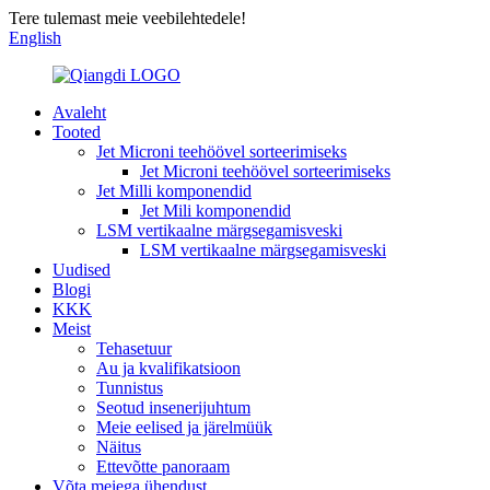
Tere tulemast meie veebilehtedele!
English
Avaleht
Tooted
Jet Microni teehöövel sorteerimiseks
Jet Microni teehöövel sorteerimiseks
Jet Milli komponendid
Jet Mili komponendid
LSM vertikaalne märgsegamisveski
LSM vertikaalne märgsegamisveski
Uudised
Blogi
KKK
Meist
Tehasetuur
Au ja kvalifikatsioon
Tunnistus
Seotud insenerijuhtum
Meie eelised ja järelmüük
Näitus
Ettevõtte panoraam
Võta meiega ühendust