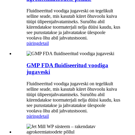
Fluidiseeritud voodiga jugaveski on tegelikult
selline seade, mis kasutab kiiret õhuvoolu kuiva
tüüpi ülipeenjahvatamiseks. Suruõhu abil
kiirendatakse toormaterjali nelja düüsi kaudu, kus
see purustatakse ja jahvatatakse ülespoole
voolava õhu abil jahvatustsooni.
päring
detail
GMP FDA fluidiseeritud voodiga
jugaveski
Fluidiseeritud voodiga jugaveski on tegelikult
selline seade, mis kasutab kiiret õhuvoolu kuiva
tüüpi ülipeenjahvatamiseks. Suruõhu abil
kiirendatakse toormaterjali nelja düüsi kaudu, kus
see purustatakse ja jahvatatakse ülespoole
voolava õhu abil jahvatustsooni.
päring
detail