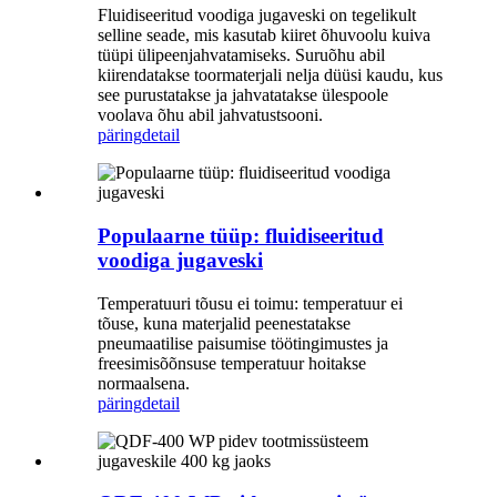
Fluidiseeritud voodiga jugaveski on tegelikult
selline seade, mis kasutab kiiret õhuvoolu kuiva
tüüpi ülipeenjahvatamiseks. Suruõhu abil
kiirendatakse toormaterjali nelja düüsi kaudu, kus
see purustatakse ja jahvatatakse ülespoole
voolava õhu abil jahvatustsooni.
päring
detail
Populaarne tüüp: fluidiseeritud
voodiga jugaveski
Temperatuuri tõusu ei toimu: temperatuur ei
tõuse, kuna materjalid peenestatakse
pneumaatilise paisumise töötingimustes ja
freesimisõõnsuse temperatuur hoitakse
normaalsena.
päring
detail