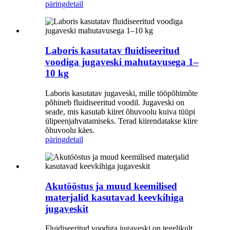
päring
detail
Laboris kasutatav fluidiseeritud
voodiga jugaveski mahutavusega 1–
10 kg
Laboris kasutatav jugaveski, mille tööpõhimõte
põhineb fluidiseeritud voodil. Jugaveski on
seade, mis kasutab kiiret õhuvoolu kuiva tüüpi
ülipeenjahvatamiseks. Terad kiirendatakse kiire
õhuvoolu käes.
päring
detail
Akutööstus ja muud keemilised
materjalid kasutavad keevkihiga
jugaveskit
Fluidiseeritud voodiga jugaveski on tegelikult