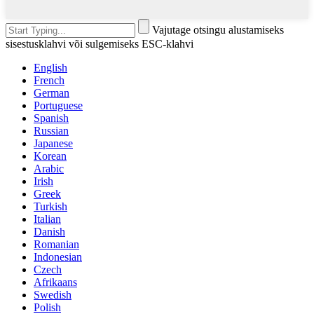
Vajutage otsingu alustamiseks
sisestusklahvi või sulgemiseks ESC-klahvi
English
French
German
Portuguese
Spanish
Russian
Japanese
Korean
Arabic
Irish
Greek
Turkish
Italian
Danish
Romanian
Indonesian
Czech
Afrikaans
Swedish
Polish