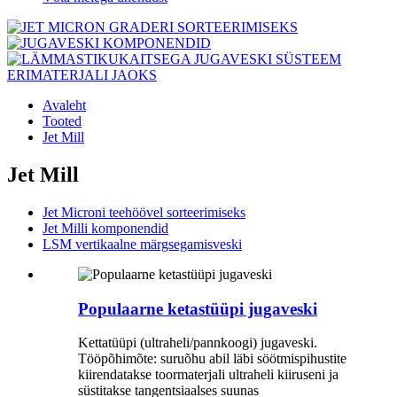
Avaleht
Tooted
Jet Mill
Jet Mill
Jet Microni teehöövel sorteerimiseks
Jet Milli komponendid
LSM vertikaalne märgsegamisveski
Populaarne ketastüüpi jugaveski
Kettatüüpi (ultraheli/pannkoogi) jugaveski.
Tööpõhimõte: suruõhu abil läbi söötmispihustite
kiirendatakse toormaterjali ultraheli kiiruseni ja
süstitakse tangentsiaalses suunas