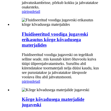
jahvatuskambrisse, põrkub kokku ja jahvatatakse
osakesteks.
päring
detail
Fluidiseeritud voodiga jugaveski
erikasutus kõrge kõvadusega
materjalides
Fluidiseeritud voodiga jugaveski on tegelikult
selline seade, mis kasutab kiiret õhuvoolu kuiva
tüüpi ülipeenjahvatamiseks. Suruõhu abil
kiirendatakse toormaterjali nelja düüsi kaudu, kus
see purustatakse ja jahvatatakse ülespoole
voolava õhu abil jahvatustsooni.
päring
detail
Kõrge kõvadusega materjalide
jugaveski