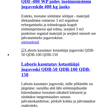
QDF-400 WP pidev tootmissüsteem
jugaveskile 400 kg jaoks
Esiteks, tooraine söötmine söötjast - materjali
ülekandmine esimesse 3 m3 segistisse
eelsegamiseks ja tolmukoguja kogub
söötmisprotsessi ajal tolmu, seejärel 3 m3
punkrisse segatud materjali ja seejärel siseneb see
jahvatamiseks jugaveskisse.
päring
detail
Laboris kasutatav ketastüüpi
jugaveski QDB-50 QDB-100 QDB-
150
Laboris kasutatav jugaveski, mille põhimõte on
järgmine: suruõhu abil läbi söötmispihustite
kiirendatakse toorainet ultraheli kiiruseni ja
süstitakse tangentsiaalses suunas
jahvatuskambrisse, põrkub kokku ja jahvatatakse
osakesteks.