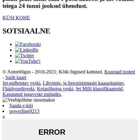
teiega 24 tunni jooksul ühendust.
KÜSI KOHE
SOTSIAALNE
© Autoriõigus - 2010-2021: Kõik õigused kaitstud.
Kuumad tooted
-
Saidi kaart
Jet-pulbristav veski
,
Lihvimis- ja freesimismasin kaasaskantav
,
Fluidvoodiveski
,
Ketasõhujoa veski
,
Jet Milli klassifikaatorid
,
Kasutatud jugaveski müügiks
,
Saada e-kiri
powerling9213
x