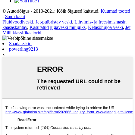
© Autoriõigus - 2010-2021: Kõik õigused kaitstud.
Kuumad tooted
-
Saidi kaart
Fluidvoodiveski
,
Jet-pulbristav veski
,
Lihvimis- ja freesimismasin
kaasaskantav
,
Kasutatud jugaveski müügiks
,
Ketasõhujoa veski
,
Jet
Milli klassifikaatorid
,
Saada e-kiri
powerling9213
x