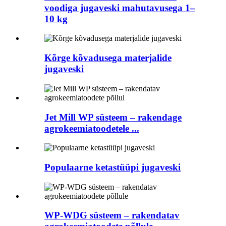
voodiga jugaveski mahutavusega 1–
10 kg
Kõrge kõvadusega materjalide
jugaveski
Jet Mill WP süsteem – rakendage
agrokeemiatoodetele ...
Populaarne ketastüüpi jugaveski
WP-WDG süsteem – rakendatav