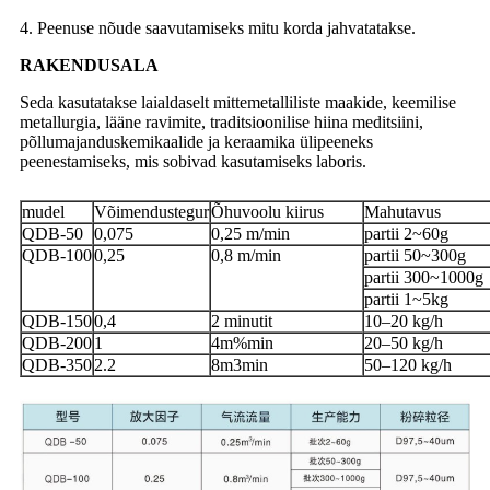
4. Peenuse nõude saavutamiseks mitu korda jahvatatakse.
RAKENDUSALA
Seda kasutatakse laialdaselt mittemetalliliste maakide, keemilise
metallurgia, lääne ravimite, traditsioonilise hiina meditsiini,
põllumajanduskemikaalide ja keraamika ülipeeneks
peenestamiseks, mis sobivad kasutamiseks laboris.
mudel
Võimendustegur
Õhuvoolu kiirus
Mahutavus
QDB-50
0,075
0,25 m/min
partii 2~60g
QDB-100
0,25
0,8 m/min
partii 50~300g
partii 300~1000g
partii 1~5kg
QDB-150
0,4
2 minutit
10–20 kg/h
QDB-200
1
4m%min
20–50 kg/h
QDB-350
2.2
8m3min
50–120 kg/h