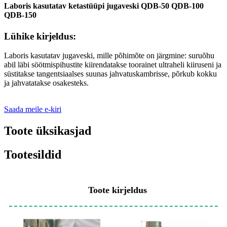
Laboris kasutatav ketastüüpi jugaveski QDB-50 QDB-100
QDB-150
Lühike kirjeldus:
Laboris kasutatav jugaveski, mille põhimõte on järgmine: suruõhu
abil läbi söötmispihustite kiirendatakse toorainet ultraheli kiiruseni ja
süstitakse tangentsiaalses suunas jahvatuskambrisse, põrkub kokku
ja jahvatatakse osakesteks.
Saada meile e-kiri
Toote üksikasjad
Tootesildid
Toote kirjeldus