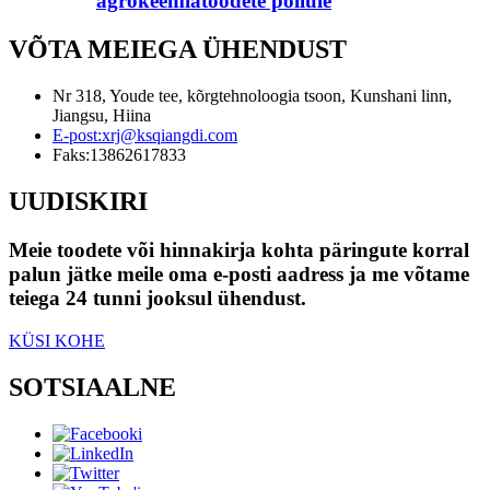
agrokeemiatoodete põllule
VÕTA MEIEGA ÜHENDUST
Nr 318, Youde tee, kõrgtehnoloogia tsoon, Kunshani linn,
Jiangsu, Hiina
E-post:
xrj@ksqiangdi.com
Faks:
13862617833
UUDISKIRI
Meie toodete või hinnakirja kohta päringute korral
palun jätke meile oma e-posti aadress ja me võtame
teiega 24 tunni jooksul ühendust.
KÜSI KOHE
SOTSIAALNE