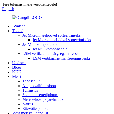
Tere tulemast meie veebilehtedele!
English
Avaleht
Tooted
Jet Microni teehöövel sorteerimiseks
Jet Microni teehöövel sorteerimiseks
Jet Milli komponendid
Jet Mili komponendid
LSM vertikaalne märgsegamisveski
LSM vertikaalne märgsegamisveski
Uudised
Blogi
KKK
Meist
Tehasetuur
Au ja kvalifikatsioon
Tunnistus
Seotud insenerijuhtum
Meie eelised ja järelmüük
Näitus
Ettevõtte panoraam
Võta meiega ühendust