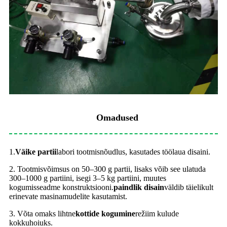
Omadused
1.
Väike partii
labori tootmisnõudlus, kasutades töölaua disaini.
2. Tootmisvõimsus on 50–300 g partii, lisaks võib see ulatuda
300–1000 g partiini, isegi 3–5 kg partiini, muutes
kogumisseadme konstruktsiooni.
paindlik disain
väldib täielikult
erinevate masinamudelite kasutamist.
3. Võta omaks lihtne
kottide kogumine
režiim kulude
kokkuhoiuks.