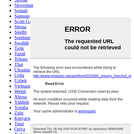
Slovenian
Somali
Samoan
Scots Gaelic
Shona
Sindhi
Sundanese
Swahili
Tajik
Tamil
Telugu
Thai
Ukrainian
Urdu
Uzbek
Vietnamese
Welsh
Xhosa
Yiddish
Yoruba
Zulu
Kinyarwanda
Tatar
Oriya