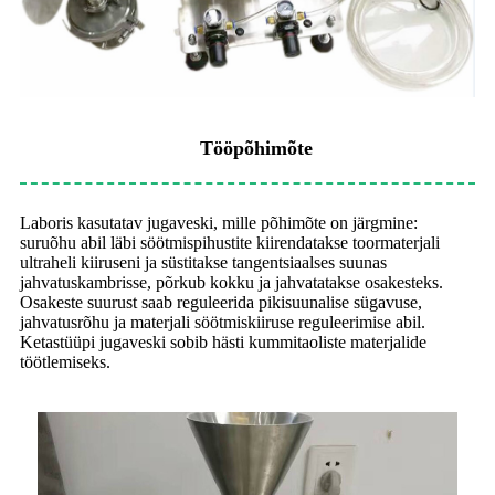
Tööpõhimõte
Laboris kasutatav jugaveski, mille põhimõte on järgmine:
suruõhu abil läbi söötmispihustite kiirendatakse toormaterjali
ultraheli kiiruseni ja süstitakse tangentsiaalses suunas
jahvatuskambrisse, põrkub kokku ja jahvatatakse osakesteks.
Osakeste suurust saab reguleerida pikisuunalise sügavuse,
jahvatusrõhu ja materjali söötmiskiiruse reguleerimise abil.
Ketastüüpi jugaveski sobib hästi kummitaoliste materjalide
töötlemiseks.