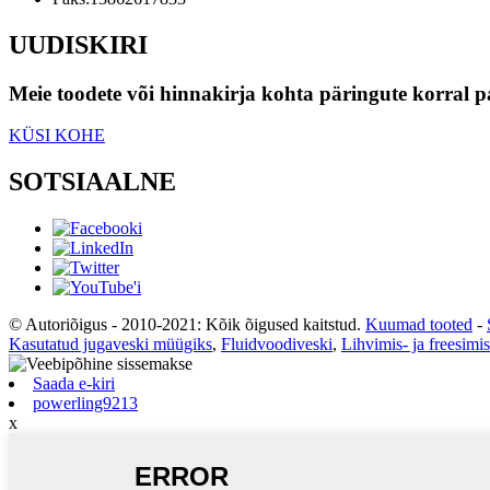
UUDISKIRI
Meie toodete või hinnakirja kohta päringute korral p
KÜSI KOHE
SOTSIAALNE
© Autoriõigus - 2010-2021: Kõik õigused kaitstud.
Kuumad tooted
-
Kasutatud jugaveski müügiks
,
Fluidvoodiveski
,
Lihvimis- ja freesimi
Saada e-kiri
powerling9213
x