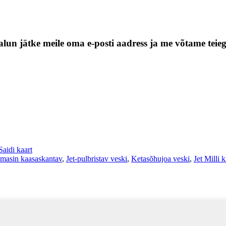
alun jätke meile oma e-posti aadress ja me võtame teie
Saidi kaart
smasin kaasaskantav
,
Jet-pulbristav veski
,
Ketasõhujoa veski
,
Jet Milli k