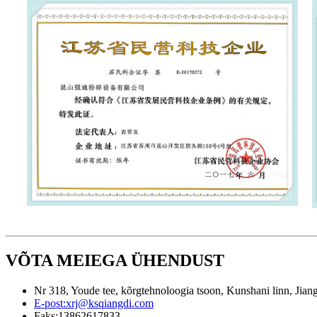
VÕTA MEIEGA ÜHENDUST
Nr 318, Youde tee, kõrgtehnoloogia tsoon, Kunshani linn, Jian
E-post:
xrj@ksqiangdi.com
Faks:
13862617833