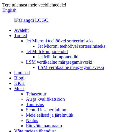
Tere tulemast meie veebilehtedele!
English
Avaleht
Tooted
Jet Microni teehöövel sorteerimiseks
Jet Microni teehöövel sorteerimiseks
Jet Milli komponendid
Jet Mili komponendid
LSM vertikaalne märgsegamisveski
LSM vertikaalne märgsegamisveski
Uudised
Blogi
KKK
Meist
Tehasetuur
Au ja kvalifikatsioon
Tunnistus
Seotud insenerijuhtum
Meie eelised ja järelmüük
Näitus
Ettevõtte panoraam
Võta meiega ühendust