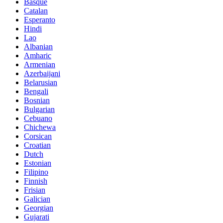
Basque
Catalan
Esperanto
Hindi
Lao
Albanian
Amharic
Armenian
Azerbaijani
Belarusian
Bengali
Bosnian
Bulgarian
Cebuano
Chichewa
Corsican
Croatian
Dutch
Estonian
Filipino
Finnish
Frisian
Galician
Georgian
Gujarati