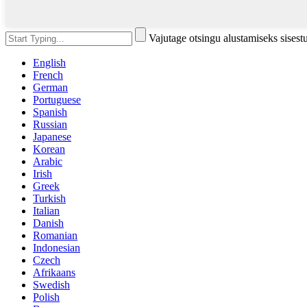
Vajutage otsingu alustamiseks sises
English
French
German
Portuguese
Spanish
Russian
Japanese
Korean
Arabic
Irish
Greek
Turkish
Italian
Danish
Romanian
Indonesian
Czech
Afrikaans
Swedish
Polish