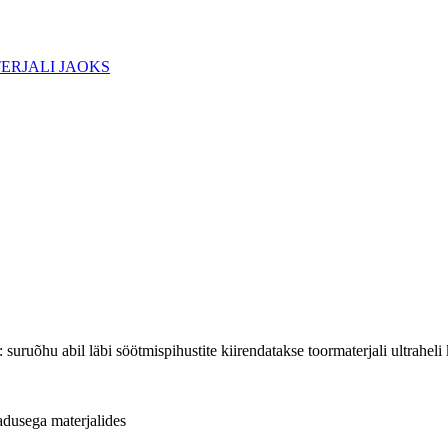
uruõhu abil läbi söötmispihustite kiirendatakse toormaterjali ultraheli 