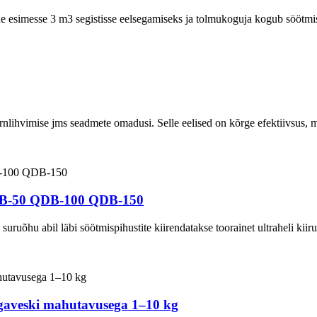
ne esimesse 3 m3 segistisse eelsegamiseks ja tolmukoguja kogub söötmisp
rnlihvimise jms seadmete omadusi. Selle eelised on kõrge efektiivsus
QDB-50 QDB-100 QDB-150
uruõhu abil läbi söötmispihustite kiirendatakse toorainet ultraheli kiir
jugaveski mahutavusega 1–10 kg