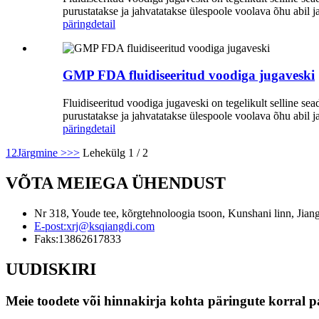
purustatakse ja jahvatatakse ülespoole voolava õhu abil j
päring
detail
GMP FDA fluidiseeritud voodiga jugaveski
Fluidiseeritud voodiga jugaveski on tegelikult selline se
purustatakse ja jahvatatakse ülespoole voolava õhu abil j
päring
detail
1
2
Järgmine >
>>
Lehekülg 1 / 2
VÕTA MEIEGA ÜHENDUST
Nr 318, Youde tee, kõrgtehnoloogia tsoon, Kunshani linn, Jian
E-post:
xrj@ksqiangdi.com
Faks:
13862617833
UUDISKIRI
Meie toodete või hinnakirja kohta päringute korral p