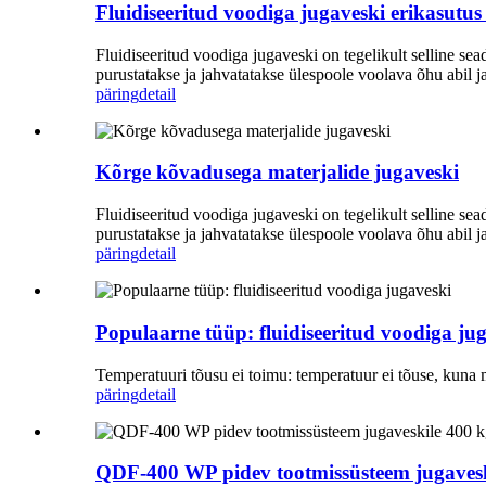
Fluidiseeritud voodiga jugaveski erikasutu
Fluidiseeritud voodiga jugaveski on tegelikult selline se
purustatakse ja jahvatatakse ülespoole voolava õhu abil j
päring
detail
Kõrge kõvadusega materjalide jugaveski
Fluidiseeritud voodiga jugaveski on tegelikult selline se
purustatakse ja jahvatatakse ülespoole voolava õhu abil j
päring
detail
Populaarne tüüp: fluidiseeritud voodiga ju
Temperatuuri tõusu ei toimu: temperatuur ei tõuse, kuna 
päring
detail
QDF-400 WP pidev tootmissüsteem jugavesk