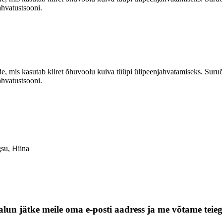
ahvatustsooni.
ade, mis kasutab kiiret õhuvoolu kuiva tüüpi ülipeenjahvatamiseks. Suruõ
ahvatustsooni.
gsu, Hiina
alun jätke meile oma e-posti aadress ja me võtame teie