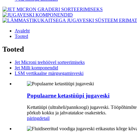
Avaleht
Tooted
Tooted
Jet Microni teehöövel sorteerimiseks
Jet Milli komponendid
LSM vertikaalne märgsegamisveski
Populaarne ketastüüpi jugaveski
Kettatüüpi (ultraheli/pannkoogi) jugaveski. Tööpõhimõte: s
põrkub kokku ja jahvatatakse osakesteks.
päring
detail