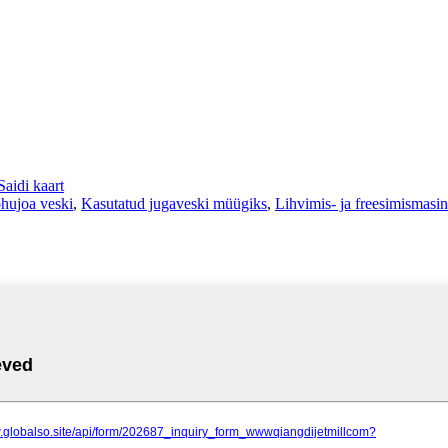
Saidi kaart
hujoa veski
,
Kasutatud jugaveski müügiks
,
Lihvimis- ja freesimismasi