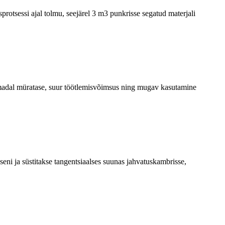
rotsessi ajal tolmu, seejärel 3 m3 punkrisse segatud materjali
, madal müratase, suur töötlemisvõimsus ning mugav kasutamine
useni ja süstitakse tangentsiaalses suunas jahvatuskambrisse,