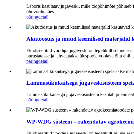
Laboris kasutatav jugaveski, mille tööpõhimõte põhineb f
õhuvoolu käes.
päring
detail
Akutööstus ja muud keemilised materjalid 
Fluidiseeritud voodiga jugaveski on tegelikult selline se
purustatakse ja jahvatatakse ülespoole voolava õhu abil j
päring
detail
Lämmastikukaitsega jugaveskisüsteem spetsi
Lämmastikukaitsega jugaveskisüsteem kasutab pneumaati
päring
detail
WP-WDG süsteem – rakendatav agrokeemiat
Fluidiseeritud voodiga jugaveski on tegelikult selline se