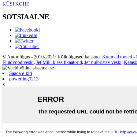
KÜSI KOHE
SOTSIAALNE
© Autoriõigus - 2010-2021: Kõik õigused kaitstud.
Kuumad tooted
-
Fluidvoodiveski
,
Jet Milli klassifikaatorid
,
Jet-pulbristav veski
,
Ketasõ
Saada e-kiri
powerling9213
x