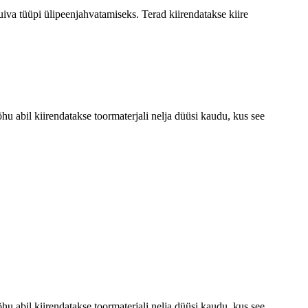
uiva tüüpi ülipeenjahvatamiseks. Terad kiirendatakse kiire
hu abil kiirendatakse toormaterjali nelja düüsi kaudu, kus see
hu abil kiirendatakse toormaterjali nelja düüsi kaudu, kus see