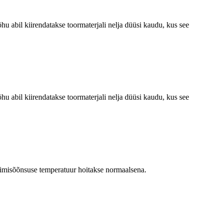
hu abil kiirendatakse toormaterjali nelja düüsi kaudu, kus see
hu abil kiirendatakse toormaterjali nelja düüsi kaudu, kus see
esimisõõnsuse temperatuur hoitakse normaalsena.