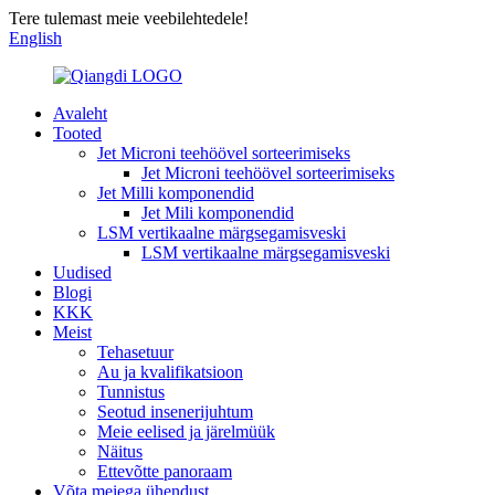
Tere tulemast meie veebilehtedele!
English
Avaleht
Tooted
Jet Microni teehöövel sorteerimiseks
Jet Microni teehöövel sorteerimiseks
Jet Milli komponendid
Jet Mili komponendid
LSM vertikaalne märgsegamisveski
LSM vertikaalne märgsegamisveski
Uudised
Blogi
KKK
Meist
Tehasetuur
Au ja kvalifikatsioon
Tunnistus
Seotud insenerijuhtum
Meie eelised ja järelmüük
Näitus
Ettevõtte panoraam
Võta meiega ühendust