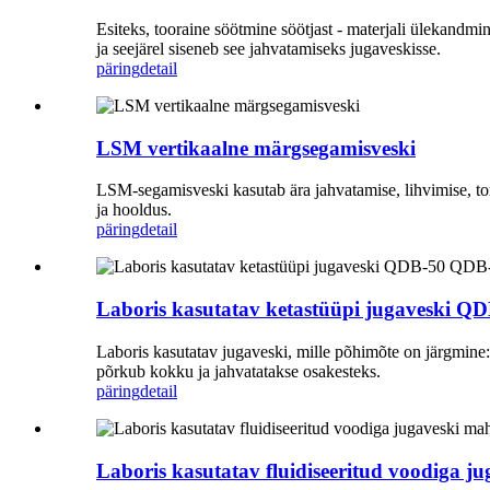
Esiteks, tooraine söötmine söötjast - materjali ülekandmi
ja seejärel siseneb see jahvatamiseks jugaveskisse.
päring
detail
LSM vertikaalne märgsegamisveski
LSM-segamisveski kasutab ära jahvatamise, lihvimise, to
ja hooldus.
päring
detail
Laboris kasutatav ketastüüpi jugaveski 
Laboris kasutatav jugaveski, mille põhimõte on järgmine: s
põrkub kokku ja jahvatatakse osakesteks.
päring
detail
Laboris kasutatav fluidiseeritud voodiga 