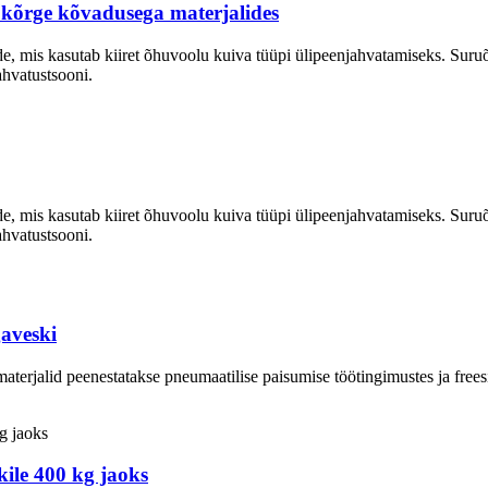
s kõrge kõvadusega materjalides
ade, mis kasutab kiiret õhuvoolu kuiva tüüpi ülipeenjahvatamiseks. Suruõ
ahvatustsooni.
ade, mis kasutab kiiret õhuvoolu kuiva tüüpi ülipeenjahvatamiseks. Suruõ
ahvatustsooni.
gaveski
materjalid peenestatakse pneumaatilise paisumise töötingimustes ja fre
ile 400 kg jaoks