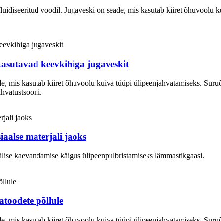
luidiseeritud voodil. Jugaveski on seade, mis kasutab kiiret õhuvoolu k
kasutavad keevkihiga jugaveskit
ade, mis kasutab kiiret õhuvoolu kuiva tüüpi ülipeenjahvatamiseks. Suruõ
ahvatustsooni.
aalse materjali jaoks
lise kaevandamise käigus ülipeenpulbristamiseks lämmastikgaasi.
oodete põllule
ade, mis kasutab kiiret õhuvoolu kuiva tüüpi ülipeenjahvatamiseks. Suruõ