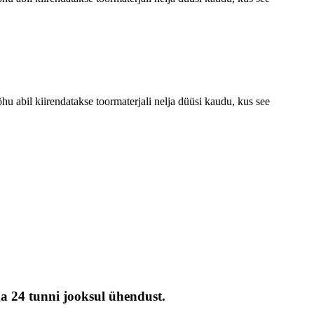
hu abil kiirendatakse toormaterjali nelja düüsi kaudu, kus see
ga 24 tunni jooksul ühendust.