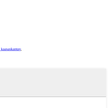
n kaasaskantav
,