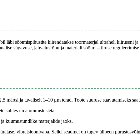
l läbi söötmispihustite kiirendatakse toormaterjal ultraheli kiiruseni j
nalise sügavuse, jahvatusrõhu ja materjali söötmiskiiruse reguleerimise
 2,5 märtsi ja tavaliselt 1–10 μm terad. Toote suuruse saavutamiseks saa
te suhtes ilma ummistusteta.
 ja kuumustundlike materjalide jaoks.
müratase, vibratsioonivaba. Sellel seadmel on tugev ülipeen purustusvõi