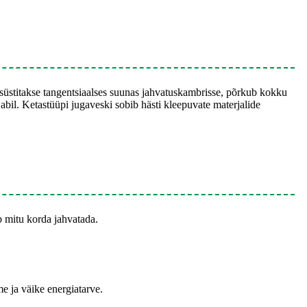
a süstitakse tangentsiaalses suunas jahvatuskambrisse, põrkub kokku
 abil. Ketastüüpi jugaveski sobib hästi kleepuvate materjalide
b mitu korda jahvatada.
me ja väike energiatarve.