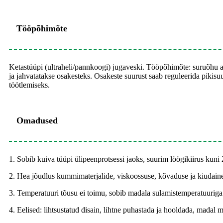
Tööpõhimõte
Ketastüüpi (ultraheli/pannkoogi) jugaveski. Tööpõhimõte: suruõhu abi
ja jahvatatakse osakesteks. Osakeste suurust saab reguleerida pikisuu
töötlemiseks.
Omadused
1. Sobib kuiva tüüpi ülipeenprotsessi jaoks, suurim löögikiirus kuni
2. Hea jõudlus kummimaterjalide, viskoossuse, kõvaduse ja kiudaine
3. Temperatuuri tõusu ei toimu, sobib madala sulamistemperatuuriga
4. Eelised: lihtsustatud disain, lihtne puhastada ja hooldada, madal 