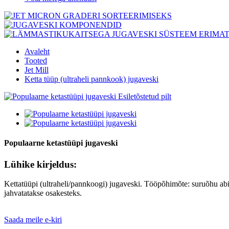
Avaleht
Tooted
Jet Mill
Ketta tüüp (ultraheli pannkook) jugaveski
Populaarne ketastüüpi jugaveski
Lühike kirjeldus:
Kettatüüpi (ultraheli/pannkoogi) jugaveski. Tööpõhimõte: suruõhu abil 
jahvatatakse osakesteks.
Saada meile e-kiri