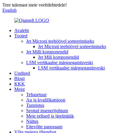
Tere tulemast meie veebilehtedele!
English
Avaleht
Tooted
Jet Microni teehöövel sorteerimiseks
Jet Microni teehöövel sorteerimiseks
Jet Milli komponendid
Jet Mili komponendid
LSM vertikaalne märgsegamisveski
LSM vertikaalne märgsegamisveski
Uudised
Blogi
KKK
Meist
Tehasetuur
Au ja kvalifikatsioon
Tunnistus
Seotud insenerijuhtum
Meie eelised ja järelmüük
Näitus
Ettevõtte panoraam
Võta meiega ühendust