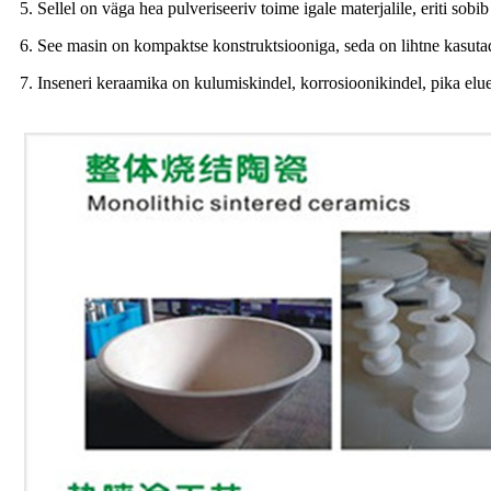
5. Sellel on väga hea pulveriseeriv toime igale materjalile, eriti sobib
6. See masin on kompaktse konstruktsiooniga, seda on lihtne kasutada
7. Inseneri keraamika on kulumiskindel, korrosioonikindel, pika eluea