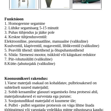
Funktsioon
1. Homogeenne segamine
2. Lühike segamisaeg 5-15 minutit
3. Puhas tühjendus ja jääke pole
4. Keskne tühjendusventiil:
Elektrooniline, pneumaatiline, manuaalne (valikuline)
Kuulventiil, klapiventiil, nugaventiil, liblikventiil (valikuline)
5. Peavõlli tihend: täitetihend ja õhupuhastustihend
6. Sõida: Siemensi mootor, tsükloid või käigukast reduktor
7. Piir-/ohutuslüliti (valikuline)
8.Kütte-/jahutusjakk (valikuline)
Koonusmikseri rakendus:
1.Vaese materjali osakaal on kohaldatav, pulbriosakesed on
suhteliselt suured materjalid;
2. Sobib keraamilise glasuuri segamiseks õrna protsessi abil,
materjaliosakesed ei survestata ega purune;
3. Soojustundlikud materjalid ei kuumene üle;
4. Pulbri - pulbri segamise protsessis on väga lihtne lisada
töötingimusi või varustada vedelikku mitme pihustusava kaudu;