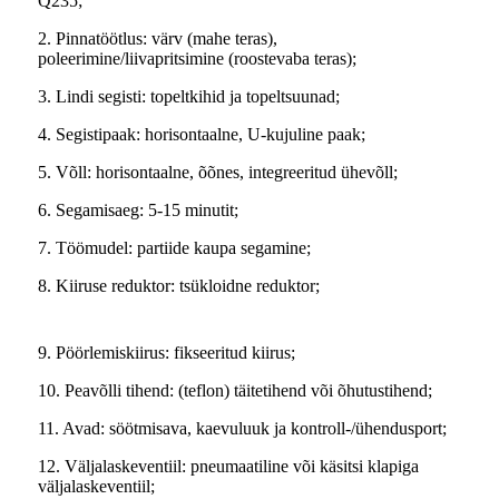
Q235;
2. Pinnatöötlus: värv (mahe teras),
poleerimine/liivapritsimine (roostevaba teras);
3. Lindi segisti: topeltkihid ja topeltsuunad;
4. Segistipaak: horisontaalne, U-kujuline paak;
5. Võll: horisontaalne, õõnes, integreeritud ühevõll;
6. Segamisaeg: 5-15 minutit;
7. Töömudel: partiide kaupa segamine;
8. Kiiruse reduktor: tsükloidne reduktor;
9. Pöörlemiskiirus: fikseeritud kiirus;
10. Peavõlli tihend: (teflon) täitetihend või õhutustihend;
11. Avad: söötmisava, kaevuluuk ja kontroll-/ühendusport;
12. Väljalaskeventiil: pneumaatiline või käsitsi klapiga
väljalaskeventiil;