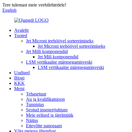
Tere tulemast meie veebilehtedele!
English
Avaleht
Tooted
Jet Microni teehöövel sorteerimiseks
Jet Microni teehöövel sorteerimiseks
Jet Milli komponendid
Jet Mili komponendid
LSM vertikaalne märgsegamisveski
LSM vertikaalne märgsegamisveski
Uudised
Blogi
KKK
Meist
Tehasetuur
Au ja kvalifikatsioon
Tunnistus
Seotud insenerijuhtum
Meie eelised ja järelmüük
Näitus
Ettevõtte panoraam
Võta meiega ühendust