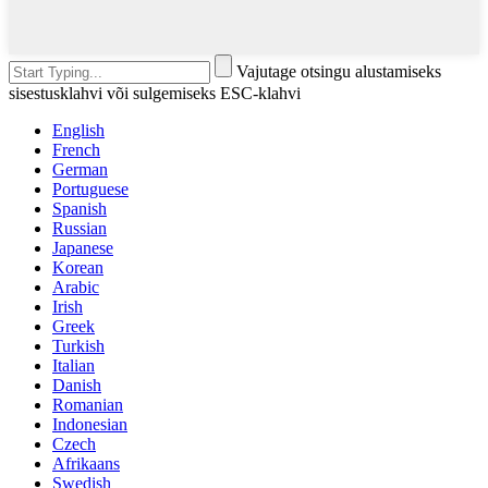
Vajutage otsingu alustamiseks
sisestusklahvi või sulgemiseks ESC-klahvi
English
French
German
Portuguese
Spanish
Russian
Japanese
Korean
Arabic
Irish
Greek
Turkish
Italian
Danish
Romanian
Indonesian
Czech
Afrikaans
Swedish