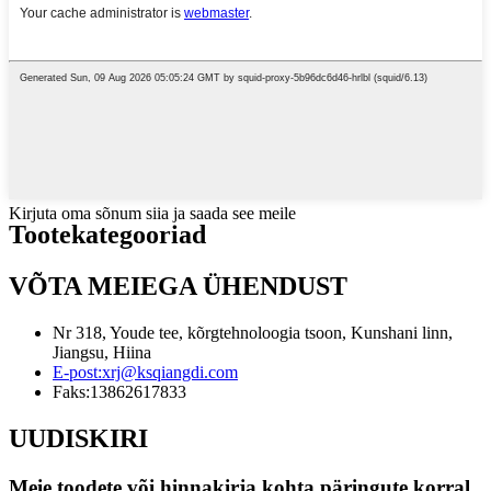
Kirjuta oma sõnum siia ja saada see meile
Tootekategooriad
VÕTA MEIEGA ÜHENDUST
Nr 318, Youde tee, kõrgtehnoloogia tsoon, Kunshani linn,
Jiangsu, Hiina
E-post:
xrj@ksqiangdi.com
Faks:
13862617833
UUDISKIRI
Meie toodete või hinnakirja kohta päringute korral