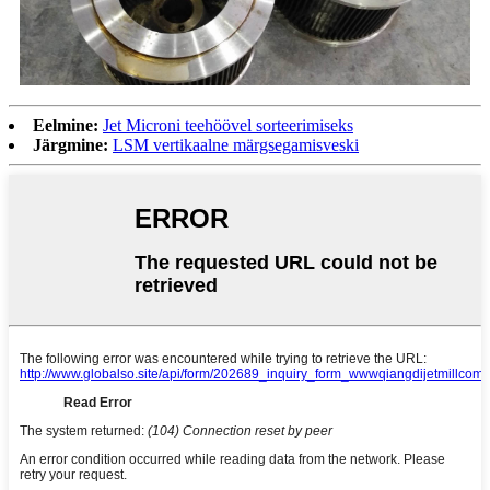
Eelmine:
Jet Microni teehöövel sorteerimiseks
Järgmine:
LSM vertikaalne märgsegamisveski