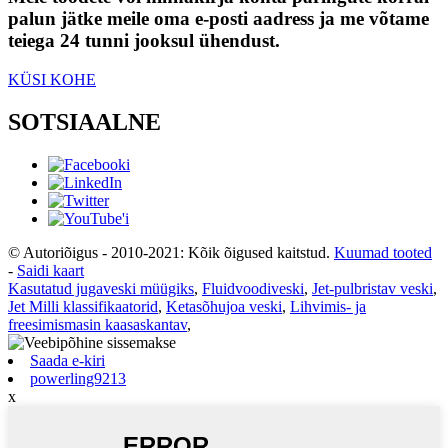
palun jätke meile oma e-posti aadress ja me võtame
teiega 24 tunni jooksul ühendust.
KÜSI KOHE
SOTSIAALNE
© Autoriõigus - 2010-2021: Kõik õigused kaitstud.
Kuumad tooted
-
Saidi kaart
Kasutatud jugaveski müügiks
,
Fluidvoodiveski
,
Jet-pulbristav veski
,
Jet Milli klassifikaatorid
,
Ketasõhujoa veski
,
Lihvimis- ja
freesimismasin kaasaskantav
,
Saada e-kiri
powerling9213
x