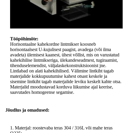
Tööpõhimõte:
Horisontaalne kahekordne lintmikser koosneb
horisontaalsest U-kujulisest paagist, avadega (või ilma
avadeta) ülemisest kaanest, ühest võllist, mis on varustatud
kahekihilise lintmikseriga, ülekandeseadmest, tugiraamist,
tihenduselemendist, väljalaskekonstruktsioonist jne.
Lintlabad on alati kahekihilised. Välimine lintkiht tagab
materjalide kokkupuutumise kahest otsast keskele ja
sisemine lintkiht tagab materjalide leviku keskelt kahte otsa.
Materjalid moodustavad korduva liikumise ajal keerise,
saavutades homogeense segamise.
Jõudlus ja omadused:
1. Materjal: roostevaba teras 304 / 316L või mahe teras