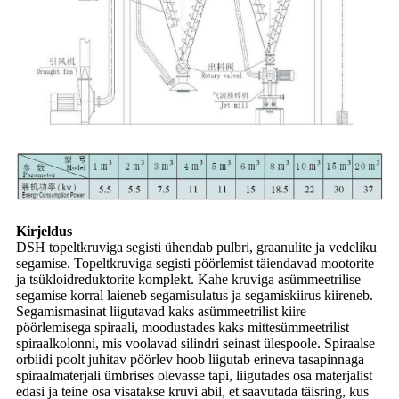
Kirjeldus
DSH topeltkruviga segisti ühendab pulbri, graanulite ja vedeliku
segamise. Topeltkruviga segisti pöörlemist täiendavad mootorite
ja tsükloidreduktorite komplekt. Kahe kruviga asümmeetrilise
segamise korral laieneb segamisulatus ja segamiskiirus kiireneb.
Segamismasinat liigutavad kaks asümmeetrilist kiire
pöörlemisega spiraali, moodustades kaks mittesümmeetrilist
spiraalkolonni, mis voolavad silindri seinast ülespoole. Spiraalse
orbiidi poolt juhitav pöörlev hoob liigutab erineva tasapinnaga
spiraalmaterjali ümbrises olevasse tapi, liigutades osa materjalist
edasi ja teine osa visatakse kruvi abil, et saavutada täisring, kus