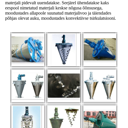
materjali pidevalt uuendatakse. Seejärel ühendatakse kaks
eespool nimetatud materjali keskse nõgusa õõnsusega,
moodustades allapoole suunatud materjalivoo ja täiendades
põhjas olevat auku, moodustades konvektiivse tsirkulatsiooni.