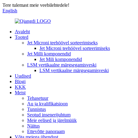
Tere tulemast meie veebilehtedele!
English
Avaleht
Tooted
Jet Microni teehöövel sorteerimiseks
Jet Microni teehöövel sorteerimiseks
Jet Milli komponendid
Jet Mili komponendid
LSM vertikaalne märgsegamisveski
LSM vertikaalne märgsegamisveski
Uudised
Blogi
KKK
Meist
Tehasetuur
Au ja kvalifikatsioon
Tunnistus
Seotud insenerijuhtum
Meie eelised ja järelmüük
Näitus
Ettevõtte panoraam
Võta meiega ühendust