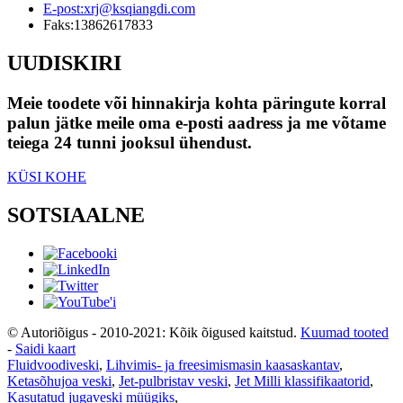
E-post:
xrj@ksqiangdi.com
Faks:
13862617833
UUDISKIRI
Meie toodete või hinnakirja kohta päringute korral
palun jätke meile oma e-posti aadress ja me võtame
teiega 24 tunni jooksul ühendust.
KÜSI KOHE
SOTSIAALNE
© Autoriõigus - 2010-2021: Kõik õigused kaitstud.
Kuumad tooted
-
Saidi kaart
Fluidvoodiveski
,
Lihvimis- ja freesimismasin kaasaskantav
,
Ketasõhujoa veski
,
Jet-pulbristav veski
,
Jet Milli klassifikaatorid
,
Kasutatud jugaveski müügiks
,