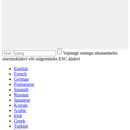
Vajutage otsingu alustamiseks
sisestusklahvi või sulgemiseks ESC-klahvi
English
French
German
Portuguese
Spanish
Russian
Japanese
Korean
Arabic
Irish
Greek
Turkish