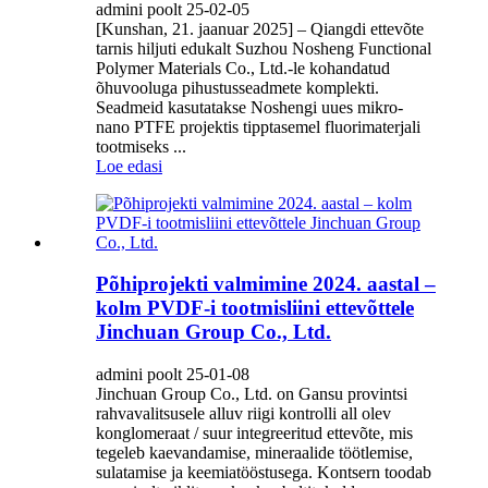
admini poolt 25-02-05
[Kunshan, 21. jaanuar 2025] – Qiangdi ettevõte
tarnis hiljuti edukalt Suzhou Nosheng Functional
Polymer Materials Co., Ltd.-le kohandatud
õhuvooluga pihustusseadmete komplekti.
Seadmeid kasutatakse Noshengi uues mikro-
nano PTFE projektis tipptasemel fluorimaterjali
tootmiseks ...
Loe edasi
Põhiprojekti valmimine 2024. aastal –
kolm PVDF-i tootmisliini ettevõttele
Jinchuan Group Co., Ltd.
admini poolt 25-01-08
Jinchuan Group Co., Ltd. on Gansu provintsi
rahvavalitsusele alluv riigi kontrolli all olev
konglomeraat / suur integreeritud ettevõte, mis
tegeleb kaevandamise, mineraalide töötlemise,
sulatamise ja keemiatööstusega. Kontsern toodab