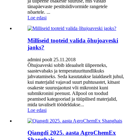
ja ülipeene osakeste suuruse, mis vastab
tänapäevaste pestitsiidivormide rangetele
nõuetele. ...
Loe edasi
Milliseid tooteid valida õhujoaveski
jaoks?
admini poolt 25.11.2018
Õhujoaveski sobib ideaalselt ülipeeneks,
saastevabaks ja temperatuuritundlikuks
jahvatamiseks. Seda kasutatakse laialdaselt juhul,
kui materjalid vajavad suurt puhtusastet, kitsast
osakeste suurusjaotust või mikronist kuni
submikronini peenust. Allpool on toodud
peamised kategooriad ja tüüpilised materjalid,
mida tavaliselt töödeldakse...
Loe edasi
Qiangdi 2025. aasta AgroChemEx
Shanghais