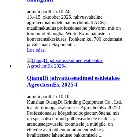
admini poolt 25.10.24
13.–15. oktoober 2025, rahvusvaheline
agrokeemiatoodete näitus (lühidalt ACE) –
maailmakuulus professionaalne platvorm, mis on
toimunud Shanghai World Expo näituste ja
konverentsikeskuses. Rohkem kui 700 kodumaist
ja välismaist eksponenti...
Loe edasi
QiangDi jahvatusseadmed esitletakse
AgrochemEx 2025-l
admini poolt 25.10.10
Kunshan QiangDi Grinding Equipment Co., Ltd.
teatab rõõmuga osalemisest AgrochemEx 2025-l.
Professionaalse kõrgtehnoloogiaettevõttena, mis
on spetsialiseerunud pulberseadmete teadus- ja
arendustegevusele, tootmisele ja müügile, on
ettevõte alati pühendunud uuenduslike ja
kvaliteetsete lahenduste pakkumisele ...