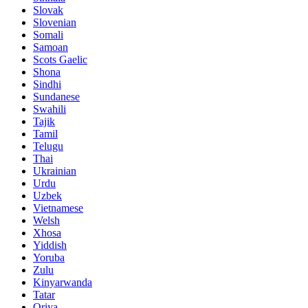
Slovak
Slovenian
Somali
Samoan
Scots Gaelic
Shona
Sindhi
Sundanese
Swahili
Tajik
Tamil
Telugu
Thai
Ukrainian
Urdu
Uzbek
Vietnamese
Welsh
Xhosa
Yiddish
Yoruba
Zulu
Kinyarwanda
Tatar
Oriya