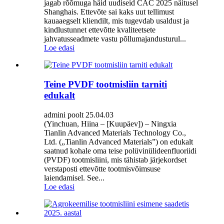
jagab rõõmuga häid uudiseid CAC 2025 näitusel
Shanghais. Ettevõte sai kaks uut tellimust
kauaaegselt kliendilt, mis tugevdab usaldust ja
kindlustunnet ettevõtte kvaliteetsete
jahvatusseadmete vastu põllumajandusturul...
Loe edasi
Teine PVDF tootmisliin tarniti
edukalt
admini poolt 25.04.03
(Yinchuan, Hiina – [Kuupäev]) – Ningxia
Tianlin Advanced Materials Technology Co.,
Ltd. („Tianlin Advanced Materials”) on edukalt
saatnud kohale oma teise polüvinülideenfluoriidi
(PVDF) tootmisliini, mis tähistab järjekordset
verstaposti ettevõtte tootmisvõimsuse
laiendamisel. See...
Loe edasi