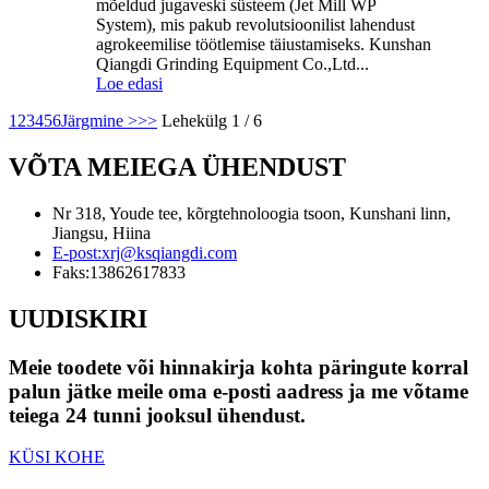
mõeldud jugaveski süsteem (Jet Mill WP
System), mis pakub revolutsioonilist lahendust
agrokeemilise töötlemise täiustamiseks. Kunshan
Qiangdi Grinding Equipment Co.,Ltd...
Loe edasi
1
2
3
4
5
6
Järgmine >
>>
Lehekülg 1 / 6
VÕTA MEIEGA ÜHENDUST
Nr 318, Youde tee, kõrgtehnoloogia tsoon, Kunshani linn,
Jiangsu, Hiina
E-post:
xrj@ksqiangdi.com
Faks:
13862617833
UUDISKIRI
Meie toodete või hinnakirja kohta päringute korral
palun jätke meile oma e-posti aadress ja me võtame
teiega 24 tunni jooksul ühendust.
KÜSI KOHE