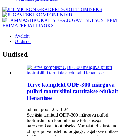
Avaleht
Uudised
Uudised
Terve komplekt QDF-300 märguva
pulbri tootmisliini tarnitakse edukalt
Henanisse
admini poolt 25.11.24
See äsja tarnitud QDF-300 märguva pulbri
tootmisliin on loodud suure tõhususega
agrokemikaali tootmiseks. Varustatud täiustatud
õhujoa jahvatustehnoloogiaga, tagab see ühtlase