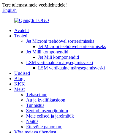
Tere tulemast meie veebilehtedele!
English
Avaleht
Tooted
Jet Microni teehöövel sorteerimiseks
Jet Microni teehöövel sorteerimiseks
Jet Milli komponendid
Jet Mili komponendid
LSM vertikaalne märgsegamisveski
LSM vertikaalne märgsegamisveski
Uudised
Blogi
KKK
Meist
Tehasetuur
Au ja kvalifikatsioon
Tunnistus
Seotud insenerijuhtum
Meie eelised ja järelmüük
Näitus
Ettevõtte panoraam
Võta meiega ühendust