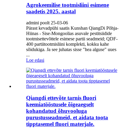
Agrokeemilise tootmisliini esimene
saadetis 2025. aastal
admini poolt 25-03-06
Pärast kevadpühi saatis Kunshan QiangDi Põhja-
Hiinas - Sise-Mongoolias asuvale pestitsiidide
tootmisettevõttele esimese partii seadmeid; QDF-
400 partiitootmisliini komplekti, kokku kahe
sõidukiga. Ja see juhatas sisse "hea alguse" uues
...
Loe edasi
Qiangdi ettevõte tarnis fluori
keemiatööstusele õigeaegselt
kohandatud õhuvooluga
purustusseadmeid, et aidata toota
tipptasemel fluori materjale.