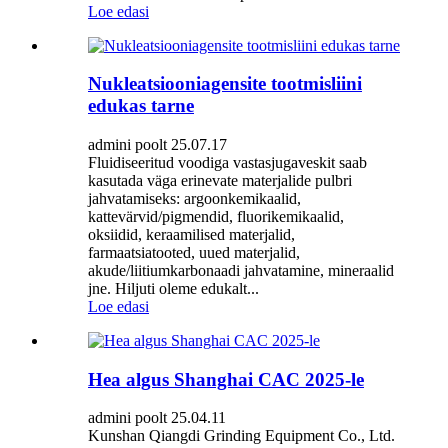
Loe edasi
Nukleatsiooniagensite tootmisliini
edukas tarne
admini poolt 25.07.17
Fluidiseeritud voodiga vastasjugaveskit saab
kasutada väga erinevate materjalide pulbri
jahvatamiseks: argoonkemikaalid,
kattevärvid/pigmendid, fluorikemikaalid,
oksiidid, keraamilised materjalid,
farmaatsiatooted, uued materjalid,
akude/liitiumkarbonaadi jahvatamine, mineraalid
jne. Hiljuti oleme edukalt...
Loe edasi
Hea algus Shanghai CAC 2025-le
admini poolt 25.04.11
Kunshan Qiangdi Grinding Equipment Co., Ltd.