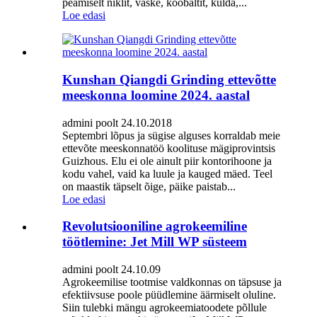
peamiselt niklit, vaske, koobaltit, kulda,...
Loe edasi
Kunshan Qiangdi Grinding ettevõtte
meeskonna loomine 2024. aastal
admini poolt 24.10.2018
Septembri lõpus ja sügise alguses korraldab meie
ettevõte meeskonnatöö koolituse mägiprovintsis
Guizhous. Elu ei ole ainult piir kontorihoone ja
kodu vahel, vaid ka luule ja kauged mäed. Teel
on maastik täpselt õige, päike paistab...
Loe edasi
Revolutsiooniline agrokeemiline
töötlemine: Jet Mill WP süsteem
admini poolt 24.10.09
Agrokeemilise tootmise valdkonnas on täpsuse ja
efektiivsuse poole püüdlemine äärmiselt oluline.
Siin tulebki mängu agrokeemiatoodete põllule