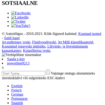
SOTSIAALNE
© Autoriõigus - 2010-2021: Kõik õigused kaitstud.
Kuumad tooted
-
Saidi kaart
Jet-pulbristav veski
,
Fluidvoodiveski
,
Jet Milli klassifikaatorid
,
Kasutatud jugaveski müügiks
,
Lihvimis- ja freesimismasin
kaasaskantav
,
Ketasõhujoa veski
,
Saada e-kiri
powerling9213
x
Vajutage otsingu alustamiseks
sisestusklahvi või sulgemiseks ESC-klahvi
English
French
German
Portuguese
Spanish