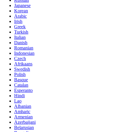
Russian
Japanese
Korean
Arabic
Irish
Greek
Turkish
Italian
Danish
Romanian
Indonesian
Czech
Afrikaans
Swedish
Polish
Basque
Catalan
Esperanto
Hindi
Lao
Albanian
Amharic
Armenian
Azerbaijani
Belarusian