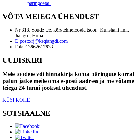
päring
detail
VÕTA MEIEGA ÜHENDUST
Nr 318, Youde tee, kõrgtehnoloogia tsoon, Kunshani linn,
Jiangsu, Hiina
E-post:
xrj@ksqiangdi.com
Faks:
13862617833
UUDISKIRI
Meie toodete või hinnakirja kohta päringute korral
palun jätke meile oma e-posti aadress ja me võtame
teiega 24 tunni jooksul ühendust.
KÜSI KOHE
SOTSIAALNE