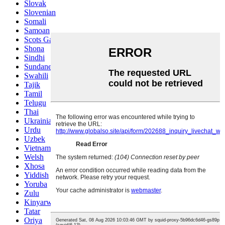
Slovak
Slovenian
Somali
Samoan
Scots Gaelic
Shona
Sindhi
Sundanese
Swahili
Tajik
Tamil
Telugu
Thai
Ukrainian
Urdu
Uzbek
Vietnamese
Welsh
Xhosa
Yiddish
Yoruba
Zulu
Kinyarwanda
Tatar
Oriya