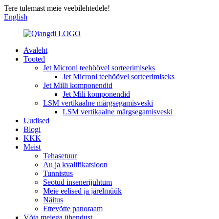
Tere tulemast meie veebilehtedele!
English
Avaleht
Tooted
Jet Microni teehöövel sorteerimiseks
Jet Microni teehöövel sorteerimiseks
Jet Milli komponendid
Jet Mili komponendid
LSM vertikaalne märgsegamisveski
LSM vertikaalne märgsegamisveski
Uudised
Blogi
KKK
Meist
Tehasetuur
Au ja kvalifikatsioon
Tunnistus
Seotud insenerijuhtum
Meie eelised ja järelmüük
Näitus
Ettevõtte panoraam
Võta meiega ühendust