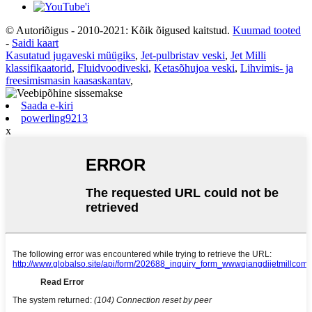
© Autoriõigus - 2010-2021: Kõik õigused kaitstud.
Kuumad tooted
-
Saidi kaart
Kasutatud jugaveski müügiks
,
Jet-pulbristav veski
,
Jet Milli
klassifikaatorid
,
Fluidvoodiveski
,
Ketasõhujoa veski
,
Lihvimis- ja
freesimismasin kaasaskantav
,
Saada e-kiri
powerling9213
x