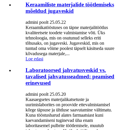
Keraamiliste materjalide töötlemiseks
mõeldud jugaveskid
admini poolt 25.05.22
Keraamikatööstuses on täpne materjalitöötlus
kvaliteetsete toodete valmistamise võti. Üks
tehnoloogia, mis on osutunud selleks eriti
tõhusaks, on jugaveski. Jugaveskid, mis on
tuntud oma võime poolest täpselt käsitseda suure
kõvadusega materjale,...
Loe edasi
Laboratoorsed jahvatusveskid vs.
tavalised jahvatusseadmed: peamised
erinevused
admini poolt 25.05.20
Kaasaegsetes materjalikatsetuste ja
uurimislaborites on proovide ettevalmistamisel
kõrge täpsuse ja ühtluse saavutamine vältimatu.
Kuna tööstusharud alates farmaatsiast kuni
kaevandamiseni tuginevad üha enam
laboritasemel pulbrite töötlemisele, muutub