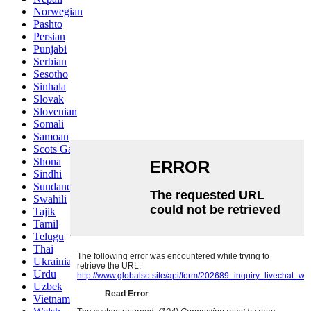
Norwegian
Pashto
Persian
Punjabi
Serbian
Sesotho
Sinhala
Slovak
Slovenian
Somali
Samoan
Scots Gaelic
Shona
Sindhi
Sundanese
Swahili
Tajik
Tamil
Telugu
Thai
Ukrainian
Urdu
Uzbek
Vietnamese