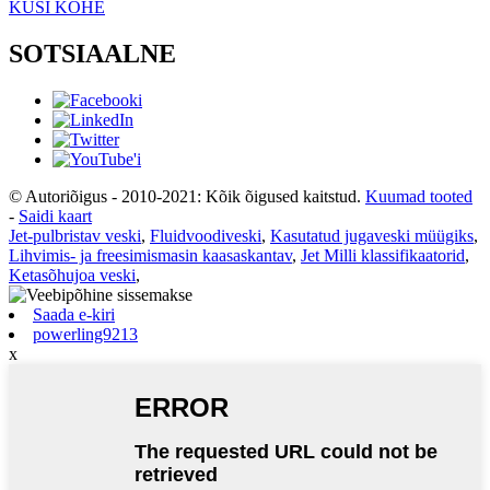
KÜSI KOHE
SOTSIAALNE
© Autoriõigus - 2010-2021: Kõik õigused kaitstud.
Kuumad tooted
-
Saidi kaart
Jet-pulbristav veski
,
Fluidvoodiveski
,
Kasutatud jugaveski müügiks
,
Lihvimis- ja freesimismasin kaasaskantav
,
Jet Milli klassifikaatorid
,
Ketasõhujoa veski
,
Saada e-kiri
powerling9213
x