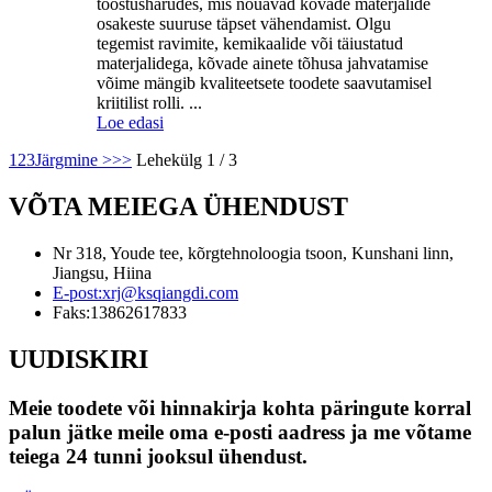
tööstusharudes, mis nõuavad kõvade materjalide
osakeste suuruse täpset vähendamist. Olgu
tegemist ravimite, kemikaalide või täiustatud
materjalidega, kõvade ainete tõhusa jahvatamise
võime mängib kvaliteetsete toodete saavutamisel
kriitilist rolli. ...
Loe edasi
1
2
3
Järgmine >
>>
Lehekülg 1 / 3
VÕTA MEIEGA ÜHENDUST
Nr 318, Youde tee, kõrgtehnoloogia tsoon, Kunshani linn,
Jiangsu, Hiina
E-post:
xrj@ksqiangdi.com
Faks:
13862617833
UUDISKIRI
Meie toodete või hinnakirja kohta päringute korral
palun jätke meile oma e-posti aadress ja me võtame
teiega 24 tunni jooksul ühendust.