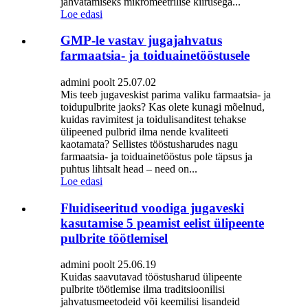
jahvatamiseks mikromeetrilise kiirusega...
Loe edasi
GMP-le vastav jugajahvatus
farmaatsia- ja toiduainetööstusele
admini poolt 25.07.02
Mis teeb jugaveskist parima valiku farmaatsia- ja
toidupulbrite jaoks? Kas olete kunagi mõelnud,
kuidas ravimitest ja toidulisanditest tehakse
ülipeened pulbrid ilma nende kvaliteeti
kaotamata? Sellistes tööstusharudes nagu
farmaatsia- ja toiduainetööstus pole täpsus ja
puhtus lihtsalt head – need on...
Loe edasi
Fluidiseeritud voodiga jugaveski
kasutamise 5 peamist eelist ülipeente
pulbrite töötlemisel
admini poolt 25.06.19
Kuidas saavutavad tööstusharud ülipeente
pulbrite töötlemise ilma traditsioonilisi
jahvatusmeetodeid või keemilisi lisandeid