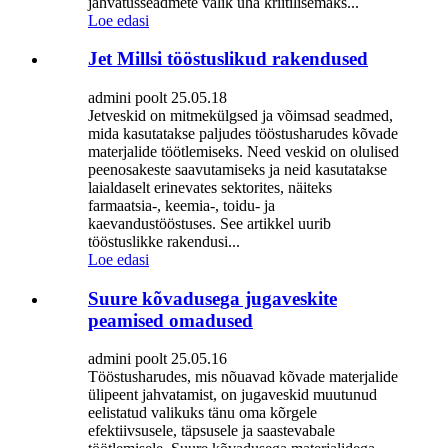
jahvatusseadmete valik üha kriitilisemaks...
Loe edasi
Jet Millsi tööstuslikud rakendused
admini poolt 25.05.18
Jetveskid on mitmekülgsed ja võimsad seadmed,
mida kasutatakse paljudes tööstusharudes kõvade
materjalide töötlemiseks. Need veskid on olulised
peenosakeste saavutamiseks ja neid kasutatakse
laialdaselt erinevates sektorites, näiteks
farmaatsia-, keemia-, toidu- ja
kaevandustööstuses. See artikkel uurib
tööstuslikke rakendusi...
Loe edasi
Suure kõvadusega jugaveskite
peamised omadused
admini poolt 25.05.16
Tööstusharudes, mis nõuavad kõvade materjalide
ülipeent jahvatamist, on jugaveskid muutunud
eelistatud valikuks tänu oma kõrgele
efektiivsusele, täpsusele ja saastevabale