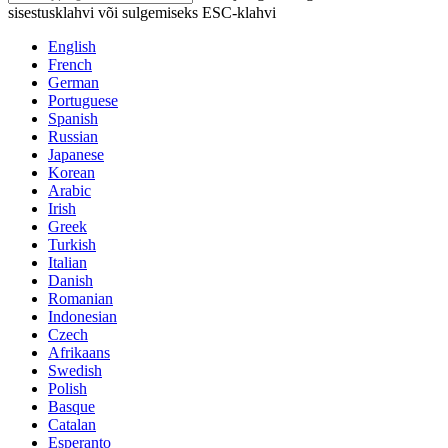
sisestusklahvi või sulgemiseks ESC-klahvi
English
French
German
Portuguese
Spanish
Russian
Japanese
Korean
Arabic
Irish
Greek
Turkish
Italian
Danish
Romanian
Indonesian
Czech
Afrikaans
Swedish
Polish
Basque
Catalan
Esperanto