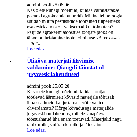
admini poolt 25.06.06
Kas olete kunagi mõelnud, kuidas valmistatakse
peeneid agrokeemiapulbreid? Milline tehnoloogia
suudab muuta pestitsiidide toorained ülipeenteks
osakesteks, mis on väiksemad kui tolmutera?
Paljude agrokeemiatööstuse tootjate jaoks on
täpne pulbristamine toote toimivuse võtmeks – ja
1 & #...
Loe edasi
Ülikõva materjali lihvimise
valdamine: Qiangdi täiustatud
jugaveskilahendused
admini poolt 25.05.28
Kas olete kunagi mõelnud, kuidas tootjad
töötlevad äärmiselt kõvasid materjale tõhusalt
ilma seadmeid kahjustamata või kvaliteeti
ohverdamata? Kõrge kõvadusega materjalide
jugaveski on lahendus, millele tänapäeva
tööstusharud üha enam toetuvad. Materjalid nagu
ränikarbiid, volframkarbiid ja täiustatud ...
Loe edasi