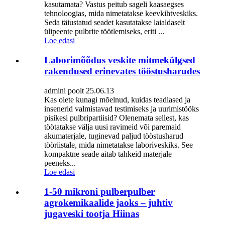
kasutamata? Vastus peitub sageli kaasaegses
tehnoloogias, mida nimetatakse keevkihtveskiks.
Seda täiustatud seadet kasutatakse laialdaselt
ülipeente pulbrite töötlemiseks, eriti ...
Loe edasi
Laborimõõdus veskite mitmekülgsed
rakendused erinevates tööstusharudes
admini poolt 25.06.13
Kas olete kunagi mõelnud, kuidas teadlased ja
insenerid valmistavad testimiseks ja uurimistööks
pisikesi pulbripartiisid? Olenemata sellest, kas
töötatakse välja uusi ravimeid või paremaid
akumaterjale, tuginevad paljud tööstusharud
tööriistale, mida nimetatakse laboriveskiks. See
kompaktne seade aitab tahkeid materjale
peeneks...
Loe edasi
1-50 mikroni pulberpulber
agrokemikaalide jaoks – juhtiv
jugaveski tootja Hiinas