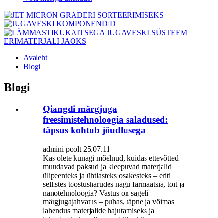
Avaleht
Blogi
Blogi
Qiangdi märgjuga
freesimistehnoloogia saladused:
täpsus kohtub jõudlusega
admini poolt 25.07.11
Kas olete kunagi mõelnud, kuidas ettevõtted
muudavad paksud ja kleepuvad materjalid
ülipeenteks ja ühtlasteks osakesteks – eriti
sellistes tööstusharudes nagu farmaatsia, toit ja
nanotehnoloogia? Vastus on sageli
märgjugajahvatus – puhas, täpne ja võimas
lahendus materjalide hajutamiseks ja