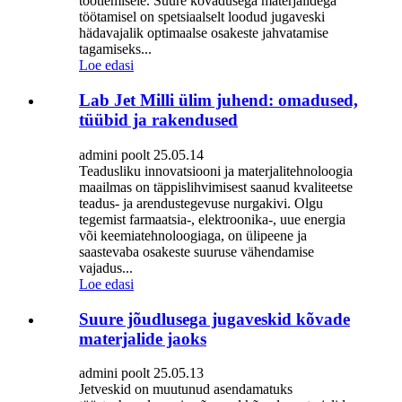
töötlemisele. Suure kõvadusega materjalidega
töötamisel on spetsiaalselt loodud jugaveski
hädavajalik optimaalse osakeste jahvatamise
tagamiseks...
Loe edasi
Lab Jet Milli ülim juhend: omadused,
tüübid ja rakendused
admini poolt 25.05.14
Teadusliku innovatsiooni ja materjalitehnoloogia
maailmas on täppislihvimisest saanud kvaliteetse
teadus- ja arendustegevuse nurgakivi. Olgu
tegemist farmaatsia-, elektroonika-, uue energia
või keemiatehnoloogiaga, on ülipeene ja
saastevaba osakeste suuruse vähendamise
vajadus...
Loe edasi
Suure jõudlusega jugaveskid kõvade
materjalide jaoks
admini poolt 25.05.13
Jetveskid on muutunud asendamatuks