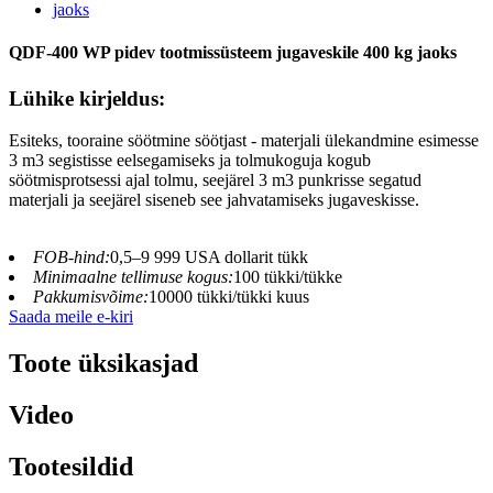
QDF-400 WP pidev tootmissüsteem jugaveskile 400 kg jaoks
Lühike kirjeldus:
Esiteks, tooraine söötmine söötjast - materjali ülekandmine esimesse
3 m3 segistisse eelsegamiseks ja tolmukoguja kogub
söötmisprotsessi ajal tolmu, seejärel 3 m3 punkrisse segatud
materjali ja seejärel siseneb see jahvatamiseks jugaveskisse.
FOB-hind:
0,5–9 999 USA dollarit tükk
Minimaalne tellimuse kogus:
100 tükki/tükke
Pakkumisvõime:
10000 tükki/tükki kuus
Saada meile e-kiri
Toote üksikasjad
Video
Tootesildid