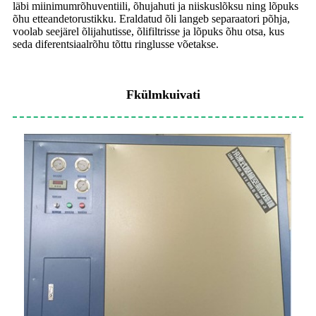
läbi miinimumrõhuventiili, õhujahuti ja niiskuslõksu ning lõpuks
õhu etteandetorustikku. Eraldatud õli langeb separaatori põhja,
voolab seejärel õlijahutisse, õlifiltrisse ja lõpuks õhu otsa, kus
seda diferentsiaalrõhu tõttu ringlusse võetakse.
F
külmkuivati