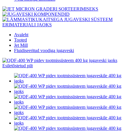
Avaleht
Tooted
Jet Mill
Fluidiseeritud voodiga jugaveski